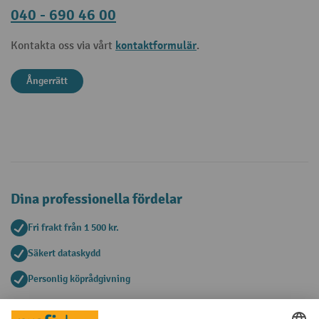
040 - 690 46 00
kontaktformulär
Kontakta oss via vårt
.
Ångerrätt
Dina professionella fördelar
Fri frakt från 1 500 kr.
Säkert dataskydd
Personlig köprådgivning