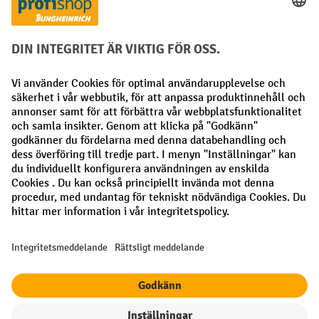
Betalningsmetoder
Faktura
Förskottsbetalning
Sociala nätverk
Facebook
LinkedIn
Instagram
Allmänna villkor
Utgivare
Sekretesspolicy
Sekretessinställningar
Alla priser exkl. Moms plus
fraktkostnader
och eventuella
fraktkostnader, om inget annat anges.
¹ Rabatten gäller så länge lagret räcker. Rabatten gäller inte
specialpriser. Rabatten kan inte kombineras med andra procentuella