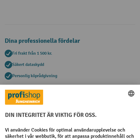
Dina professionella fördelar
Fri frakt från 1 500 kr.
Säkert dataskydd
Personlig köprådgivning
Betalningsmetoder
Faktura
Förskottsbetalning
Sociala nätverk