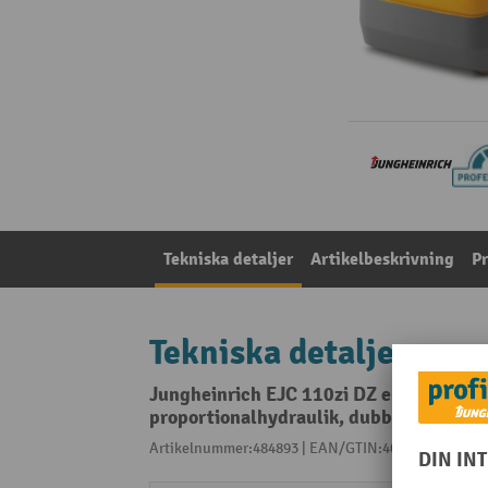
Tekniska detaljer
Artikelbeskrivning
P
Tekniska detaljer
Jungheinrich EJC 110zi DZ elektrisk hög
proportionalhydraulik, dubbeldäcksfun
Artikelnummer:484893 | EAN/GTIN:4055091317236