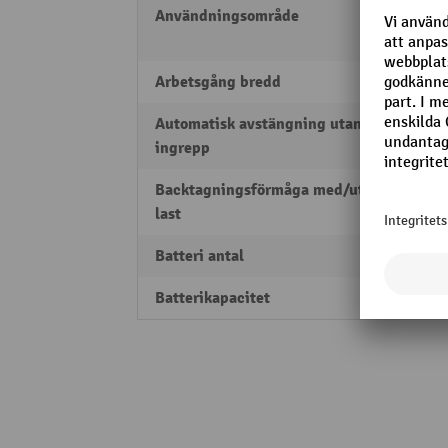
Användningsområde
Inom
Utomh
Arbetsgång bredd
2186
Automatisk avstängning utan
5 min
ingrepp
Backtagningsförmåga med/utan
5 / 14
last
Batteri antal
1
Batterikapacitet
150 A