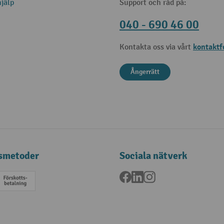
jälp
Support och råd på:
040 - 690 46 00
kontaktf
Kontakta oss via vårt
Ångerrätt
smetoder
Sociala nätverk
Facebook
LinkedIn
Instagram
a
Förskottsbetalning