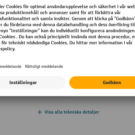
hus
Kvalitetsmärke
us (under tak)
Körelektronik typ
 mm
Körhastighet med/utan last
Körsträcka
Laddare
Lastkapacitet med
initiallyft/hjularmslyft
h/per unit
Visa alla tekniska detaljer