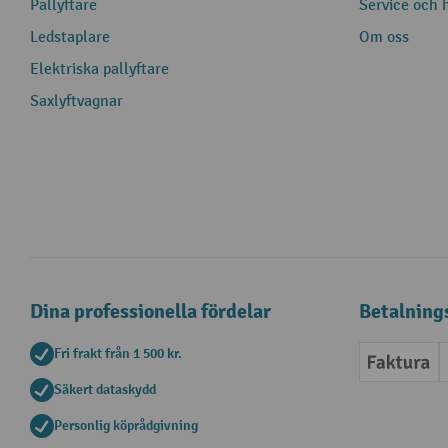
Pallyftare
Service och h
Ledstaplare
Om oss
Elektriska pallyftare
Saxlyftvagnar
Dina professionella fördelar
Betalning
Fri frakt från 1 500 kr.
Faktur
Säkert dataskydd
Personlig köprådgivning