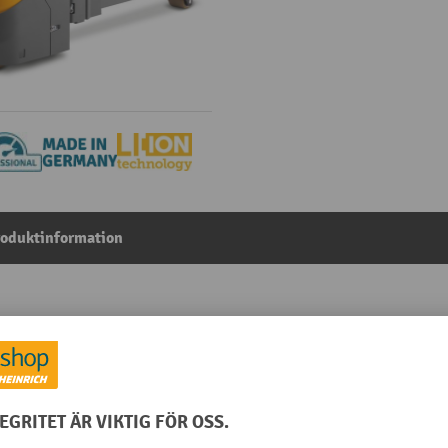
roduktinformation
lyftare, tredelat teleskopstativ, lyfthöjd 4 180 mm, last
ktion
Från kategorin:
Litiumjon-ledstaplare