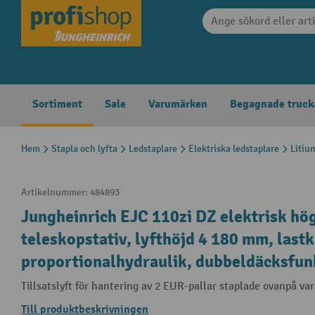
 sökning
Hoppa till huvudnavigering
Sortiment
Sale
Varumärken
Begagnade truck
Hem
Stapla och lyfta
Ledstaplare
Elektriska ledstaplare
Litiu
Artikelnummer:
484893
Jungheinrich EJC 110zi DZ elektrisk hög
teleskopstativ, lyfthöjd 4 180 mm, lastk
proportionalhydraulik, dubbeldäcksfun
Tillsatslyft för hantering av 2 EUR-pallar staplade ovanpå va
Till produktbeskrivningen