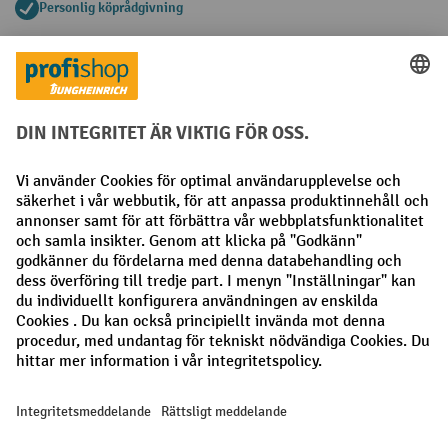
Personlig köprådgivning
Betalningsmetoder
Faktura
Förskottsbetalning
Sociala nätverk
Facebook
LinkedIn
Instagram
Allmänna villkor
Utgivare
Sekretesspolicy
Sekretessinställningar
Alla priser exkl. Moms plus
fraktkostnader
och eventuella
fraktkostnader, om inget annat anges.