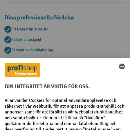
Dina professionella fördelar
Fri frakt från 1 500 kr.
Säkert dataskydd
Personlig köprådgivning
Betalningsmetoder
Faktura
Förskottsbetalning
Sociala nätverk
Facebook
LinkedIn
Instagram