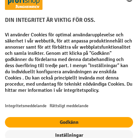
Betalningsmetoder
Faktura
Förskottsbetalning
Sociala nätverk
Facebook
LinkedIn
Instagram
Allmänna villkor
Utgivare
Sekretesspolicy
Sekretessinställningar
Alla priser exkl. Moms plus
fraktkostnader
och eventuella
fraktkostnader, om inget annat anges.
¹ Rabatten gäller så länge lagret räcker. Rabatten gäller inte
specialpriser. Rabatten kan inte kombineras med andra procentuella
rabatter eller kuponger.