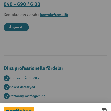
040 - 690 46 00
kontaktformulär
Kontakta oss via vårt
.
Ångerrätt
Dina professionella fördelar
Fri frakt från 1 500 kr.
Säkert dataskydd
Personlig köprådgivning