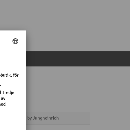
delad sats
AntOn by Jungheinrich