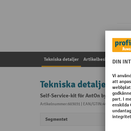
Tekniska detaljer
Artikelbeskrivning
P
Tekniska detaljer
Self-Service-kit för AntOn by Jungheinr
Artikelnummer:603031 | EAN/GTIN:4055091338453
Segmentet
Perfo