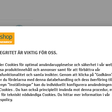
roduktinformation
ich elektrisk lyftvagn PTL 1.5 - dragstångsfjäderbyte, 6-
Från kategorin:
Self service-kit för pallyftare
rmance
Varumärke