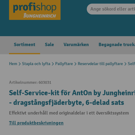
 sökning
Hoppa till huvudnavigering
Sortiment
Sale
Varumärken
Begagnade truck
Hem
Stapla och lyfta
Pallyftare
Reservdelar till pallyftare
Self
Artikelnummer:
603031
Self-Service-kit för AntOn by Jungheinr
- dragstångsfjäderbyte, 6-delad sats
Effektivt underhåll med originaldelar i ett översiktssystem
Till produktbeskrivningen