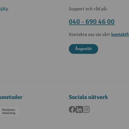
jälp
Support och råd på:
040 - 690 46 00
kontaktf
Kontakta oss via vårt
Ångerrätt
smetoder
Sociala nätverk
Facebook
LinkedIn
Instagram
a
Förskottsbetalning