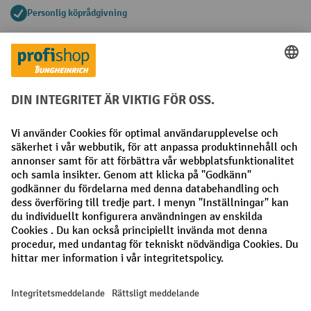
Personlig köprådgivning
Betalningsmetoder
Faktura
Förskottsbetalning
Sociala nätverk
Facebook
LinkedIn
Instagram
Allmänna villkor
Utgivare
Sekretesspolicy
Sekretessinställningar
Alla priser exkl. Moms plus
fraktkostnader
och eventuella