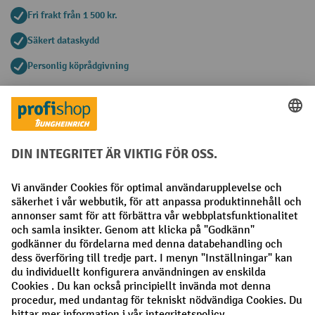
Fri frakt från 1 500 kr.
Säkert dataskydd
Personlig köprådgivning
Betalningsmetoder
Faktura
Förskottsbetalning
Sociala nätverk
Facebook
LinkedIn
Instagram
Allmänna villkor
Utgivare
Sekretesspolicy