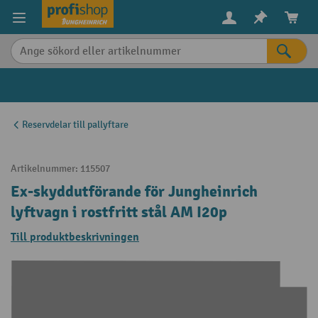
uvudinnehåll
Reservdelar till pallyftare
Artikelnummer:
115507
Ex-skyddutförande för Jungheinrich
lyftvagn i rostfritt stål AM I20p
Till produktbeskrivningen