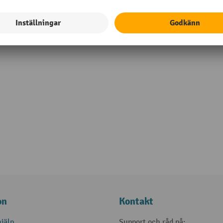
on
Kontakt
jälp
Support och råd på: