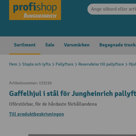
 sökning
Hoppa till huvudnavigering
Sortiment
Sale
Varumärken
Begagnade truck
Hem
Stapla och lyfta
Pallyftare
Reservdelar till pallyftare
Hjul
Artikelnummer:
133210
Gaffelhjul i stål för Jungheinrich pally
Oförstörbar, för de hårdaste förhållandena
Till produktbeskrivningen