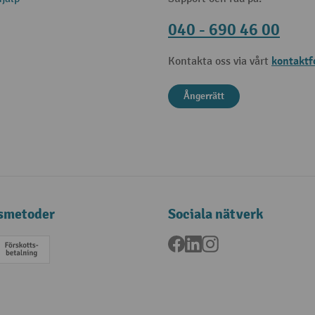
040 - 690 46 00
kontaktf
Kontakta oss via vårt
Ångerrätt
smetoder
Sociala nätverk
Facebook
LinkedIn
Instagram
a
Förskottsbetalning