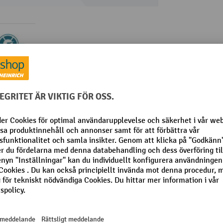
roduktinformation
ftvagn AM 22, enkla hjul
Från kategorin:
Hjul till pallyftare
sional
Varumärke