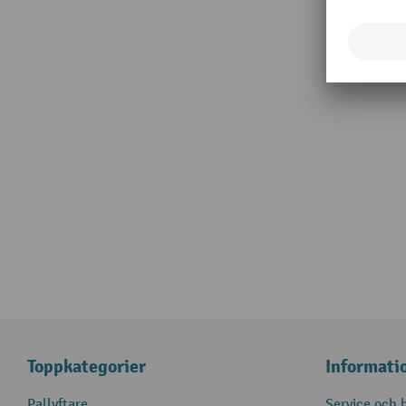
Toppkategorier
Informati
Pallyftare
Service och h