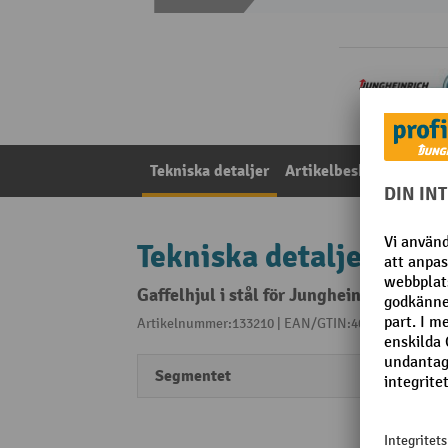
Tekniska detaljer
Artikelbeskrivning
P
Tekniska detaljer
Gaffelhjul i stål för Jungheinrich pally
Artikelnummer:133210 | EAN/GTIN:4055091296210
Segmentet
Profes