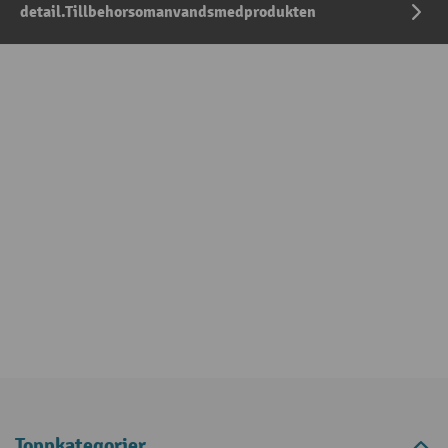
detail.Tillbehorsomanvandsmedprodukten
Toppkategorier