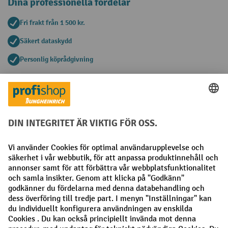
Dina professionella fördelar
Fri frakt från 1 500 kr.
Säkert dataskydd
Personlig köprådgivning
Betalningsmetoder
Faktura
Förskottsbetalning
Sociala nätverk
Facebook
LinkedIn
Instagram
Allmänna villkor
Utgivare
Sekretesspolicy