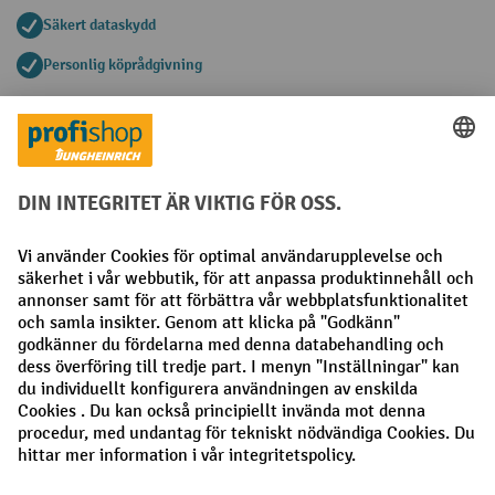
Säkert dataskydd
Personlig köprådgivning
Betalningsmetoder
Faktura
Förskottsbetalning
Sociala nätverk
Facebook
LinkedIn
Instagram
Allmänna villkor
Utgivare
Sekretesspolicy
Sekretessinställningar