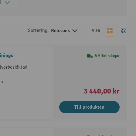
l
Sortering:
Relevans
Visa
ånings
8 Arbetsdagar
lverbeskiktad
mm
3 440,00 kr
Till produkten