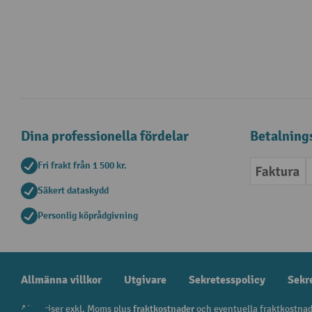
Dina professionella fördelar
Betalning
Fri frakt från 1 500 kr.
Faktur
Säkert dataskydd
Personlig köprådgivning
Allmänna villkor
Utgivare
Sekretesspolicy
Sekr
Alla priser exkl. Moms plus
fraktkostnader
och eventuella fraktkostnad