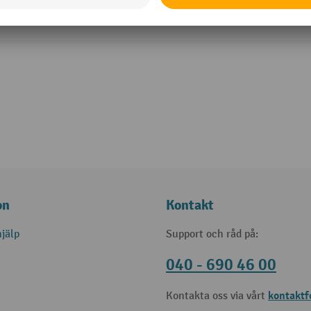
8 Varianter
on
Kontakt
jälp
Support och råd på:
040 - 690 46 00
kontaktf
Kontakta oss via vårt