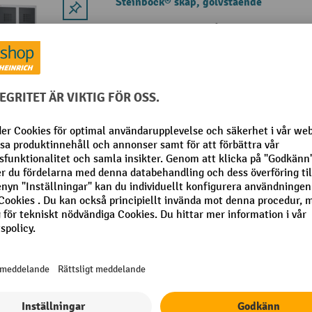
Steinbock® skåp, golvstående
Mycket solitt skåp i metall med pulv
zirkoniumbeläggning
Med förborrade hål för förankring i v
av flera stängfackskåp
Finns som tillval med cylinderlås elle
hänglås
6 Varianter
Steinbock® dubbelspind, golvstående, 
Mycket robust spind i metall, pulver
Med förborrade hål för förankring i v
av flera stängfackskåp
Finns som tillval med cylinderlås elle
hänglås