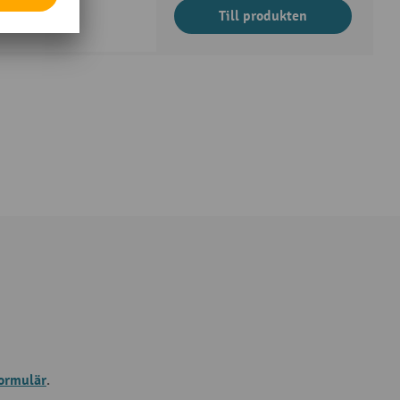
Till produkten
ormulär
.