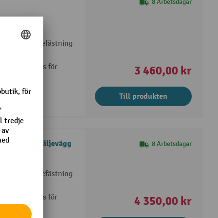
8 Arbetsdagar
er- och
ägg och för befästning
r vridregellås för
3 460,00 kr
Till produkten
med mellanskiljevägg
8 Arbetsdagar
beskiktad
ägg och för befästning
r vridregellås för
4 350,00 kr