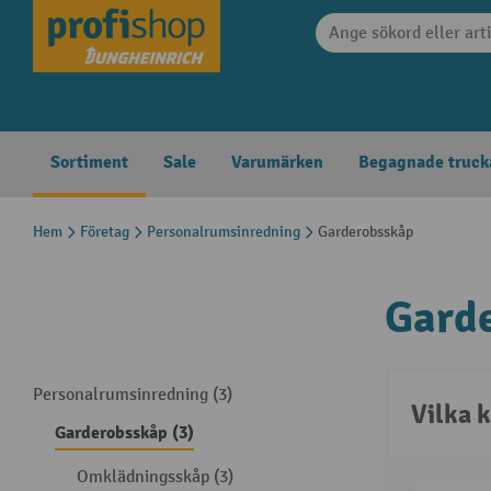
 sökning
Hoppa till huvudnavigering
Sortiment
Sale
Varumärken
Begagnade truck
Hem
Företag
Personalrumsinredning
Garderobsskåp
Gard
Personalrumsinredning (3)
Vilka k
Garderobsskåp (3)
Omklädningsskåp (3)