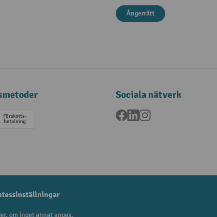
Ångerrätt
smetoder
Sociala nätverk
Facebook
LinkedIn
Instagram
a
Förskottsbetalning
etessinställningar
er, om inget annat anges.