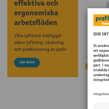
effektiva och
ergonomiska
arbetsflöden
Våra lyftbord möjliggör
säker lyftning, sänkning
och positionering av gods
Läs mera
Bästsäljare