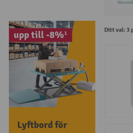
Varumä
Ditt val: 3
upp till -8%¹
Lyftbord för