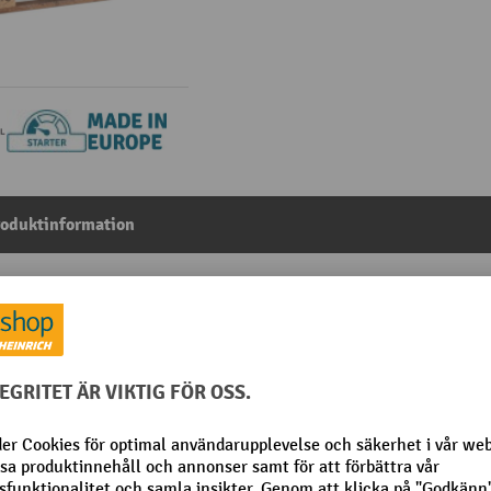
roduktinformation
ek 100 x 100 mm, HxBxD 1 600 x 1 200 x 800 mm, majgrön
Från kategorin:
Nätpallramar
 mm
Nominell last