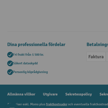
Dina professionella fördelar
Betalning
Fri frakt från 1 500 kr.
Faktur
Säkert dataskydd
Personlig köprådgivning
Allmänna villkor
Utgivare
Sekretesspolicy
Sekr
Alla priser exkl. Moms plus
fraktkostnader
och eventuella fraktkostnad