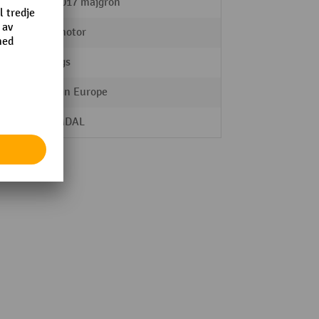
RAL 6017 majgrön
Startmotor
4-gångs
Made in Europe
HEMMDAL