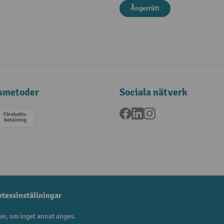
Ångerrätt
smetoder
Sociala nätverk
Facebook
LinkedIn
Instagram
a
Förskottsbetalning
etessinställningar
er, om inget annat anges.