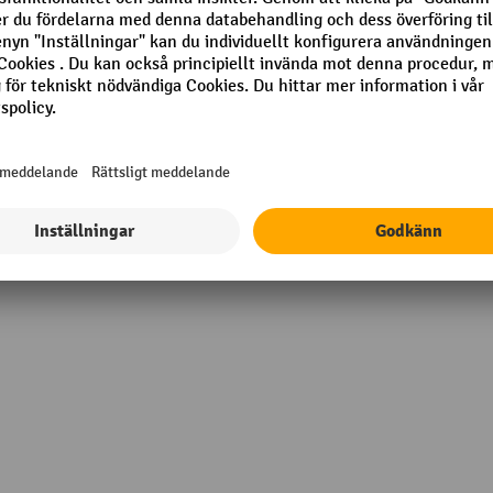
mm
RAL-färg
g
Segmentet
Staplingsbar
 mm
Tillverkningsort
kg
Varumärke
Visa alla tekniska detaljer