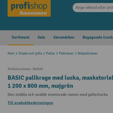
 sökning
Hoppa till huvudnavigering
Sortiment
Sale
Varumärken
Begagnade truck
Hem
Stapla och lyfta
Pallar
Pallramar
Nätpallramar
Artikelnummer:
365939
BASIC pallkrage med lucka, maskstorle
1 200 x 800 mm, majgrön
Den stabila och snabbt monterade ramen med gallerlucka
Till produktbeskrivningen