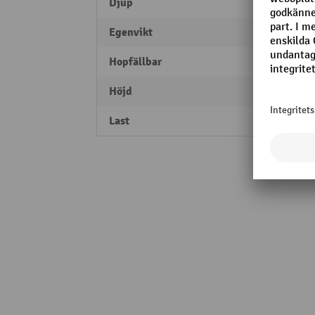
Djup
800 
Egenvikt
38,5 k
Hopfällbar
ja
Höjd
1600
Last
1600 