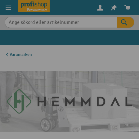
uvudinnehåll
Varumärken