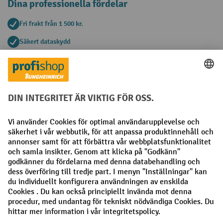
Dina professionella fördelar
Fri frakt från 1 500 kr.
Säkert dataskydd
Personlig köprådgivning
Betalningsmetoder
Faktura
Förskottsbetalning
Sociala nätverk
Facebook
LinkedIn
Instagram
Allmänna villkor
Utgivare
Sekretesspolicy