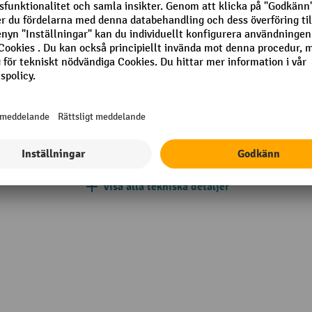
rkorg
Lastyta bredd
mm
Lastyta djup
keringsbromsar
Lastyta färg
mm
Lastyta material
mm
Länkhjul diameter
Visa alla tekniska detaljer