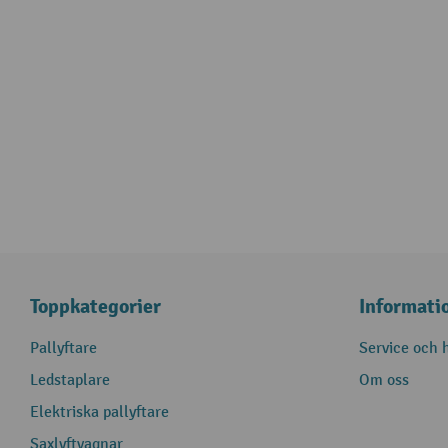
Toppkategorier
Informati
Pallyftare
Service och h
Ledstaplare
Om oss
Elektriska pallyftare
Saxlyftvagnar