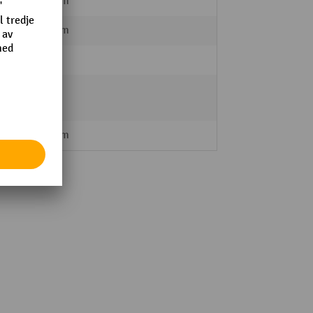
630 mm
600 mm
silver
Galler
Stål
100 mm