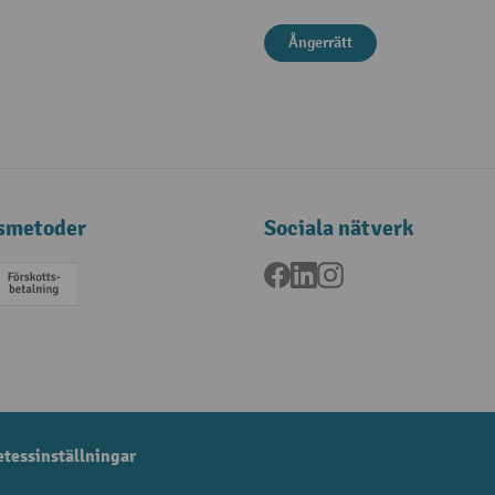
Ångerrätt
smetoder
Sociala nätverk
Facebook
LinkedIn
Instagram
a
Förskottsbetalning
etessinställningar