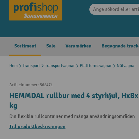
 sökning
Hoppa till huvudnavigering
Sortiment
Sale
Varumärken
Begagnade truck
Hem
Transport
Transportvagnar
Plattformsvagnar
Nätvagnar
Artikelnummer:
362471
HEMMDAL rullbur med 4 styrhjul, HxBx
kg
Din flexibla rullcontainer med många användningsområden
Till produktbeskrivningen