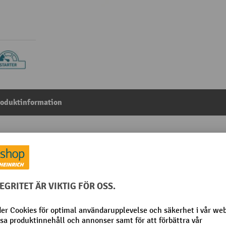
roduktinformation
D 735 x 630 x 830 mm, LK 60 kg
Från kategorin:
Nätvagnar
Höjd 1a hyllplanet