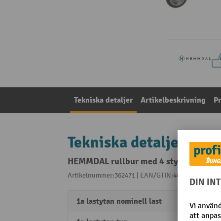
Tekniska detaljer
Artikelbeskrivning
P
Tekniska detaljer
HEMMDAL rullbur med 4 styrhjul, HxBx
Artikelnummer:362471 | EAN/GTIN:4055091249650
1a lastytan nominell last
60 kg