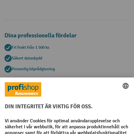
Dina professionella fördelar
Fri frakt från 1 500 kr.
Säkert dataskydd
Personlig köprådgivning
Betalningsmetoder
Faktura
Förskottsbetalning
Sociala nätverk