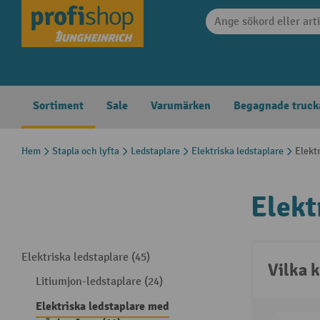
 sökning
Hoppa till huvudnavigering
Sortiment
Sale
Varumärken
Begagnade truck
Hem
Stapla och lyfta
Ledstaplare
Elektriska ledstaplare
Elekt
Elekt
Elektriska ledstaplare (45)
Vilka k
Litiumjon-ledstaplare (24)
Elektriska ledstaplare med