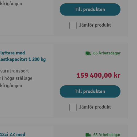
arkfrigången
Till produkten
Jämför produkt
glyftare med
65 Arbetsdagar
lastkapacitet 1 200 kg
 varutransport
159 400,00 kr
g i höga ställage
arkfrigången
Till produkten
Jämför produkt
112zi ZZ med
65 Arbetsdagar