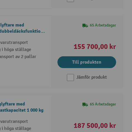
glyftare med
65 Arbetsdagar
, dubbeldäcksfunktion,
 varutransport
155 700,00 kr
g i höga ställage
nsport av 2 pallar
Till produkten
Jämför produkt
glyftare med
65 Arbetsdagar
lastkapacitet 1 000 kg
 varutransport
187 500,00 kr
g i höga ställage