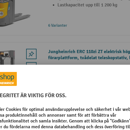
Lastkapacitet upp till 1 200 kg
6 Varianter
Jungheinrich ERC 110zi ZT elektrisk hö
förarplattform, tvådelat teleskopstativ, 
Hopfällbar plattform för ergonomisk
Lyfthöjd upp till 3 900 mm för lagrin
Tillsatslyft för flexibel ökning av m
7 Varianter
Jungheinrich ERC 112i DZ elektrisk hög