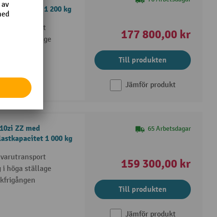
lastkapacitet 1 200 kg
 varutransport
177 800,00 kr
g i höga ställage
Till produkten
Jämför produkt
110zi ZZ med
65 Arbetsdagar
lastkapacitet 1 000 kg
 varutransport
159 300,00 kr
g i höga ställage
arkfrigången
Till produkten
Jämför produkt