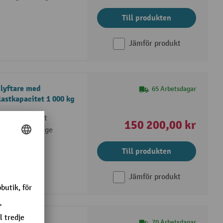
Till produkten
Jämför produkt
glyftare med
65 Arbetsdagar
lastkapacitet 1 000 kg
 varutransport
150 200,00 kr
g i höga ställage
arkfrigången
Till produkten
Jämför produkt
lyftare med
70 Arbetsdagar