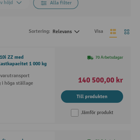
iv höjd
Alla filter
Sortering:
Relevans
Visa
110i ZZ med
70 Arbetsdagar
lastkapacitet 1 000 kg
 varutransport
140 500,00 kr
g i höga ställage
Till produkten
Jämför produkt