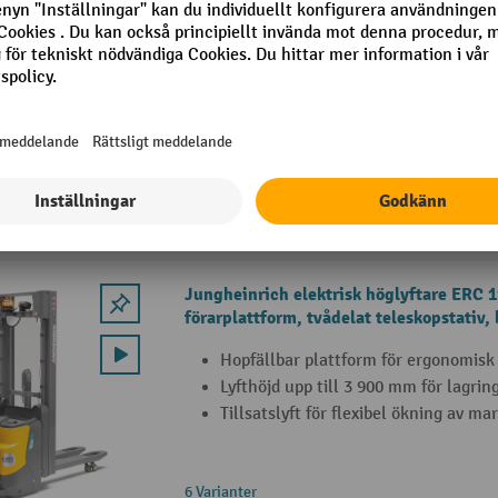
förarplattform, tredelat teleskopstativ, 
Hopfällbar plattform för ergonomisk
Lyfthöjd upp till 4 300 mm för lagrin
Lastkapacitet upp till 1 200 kg
2 Varianter
Jungheinrich elektrisk höglyftare ERC 
förarplattform, tvådelat teleskopstativ, 
Hopfällbar plattform för ergonomisk
Lyfthöjd upp till 3 900 mm för lagrin
Tillsatslyft för flexibel ökning av m
6 Varianter