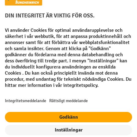
Faktura
Förskottsbetalning
Sociala nätverk
Facebook
LinkedIn
Instagram
Allmänna villkor
Utgivare
Sekretesspolicy
Sekretessinställningar
Alla priser exkl. Moms plus
fraktkostnader
och eventuella
fraktkostnader, om inget annat anges.
¹ Rabatten gäller så länge lagret räcker. Rabatten gäller inte
specialpriser. Rabatten kan inte kombineras med andra procentuella
rabatter eller kuponger.