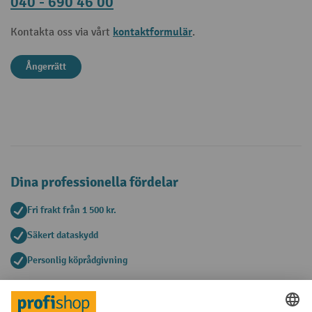
040 - 690 46 00
kontaktformulär
Kontakta oss via vårt
.
Ångerrätt
Dina professionella fördelar
Fri frakt från 1 500 kr.
Säkert dataskydd
Personlig köprådgivning
Betalningsmetoder