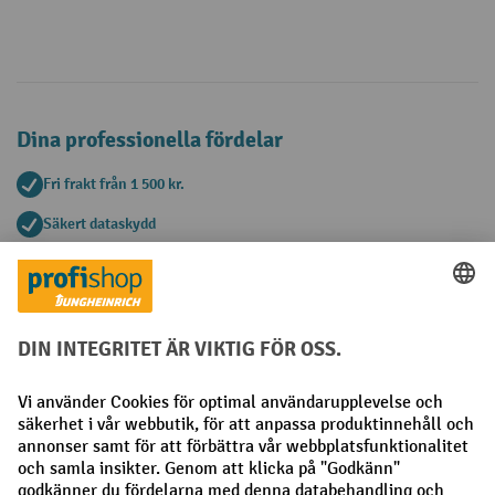
Dina professionella fördelar
Fri frakt från 1 500 kr.
Säkert dataskydd
Personlig köprådgivning
Betalningsmetoder
Faktura
Förskottsbetalning
Sociala nätverk