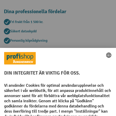
Dina professionella fördelar
Fri frakt från 1 500 kr.
Säkert dataskydd
Personlig köprådgivning
Betalningsmetoder
Faktura
Förskottsbetalning
Sociala nätverk
Facebook
LinkedIn
Instagram