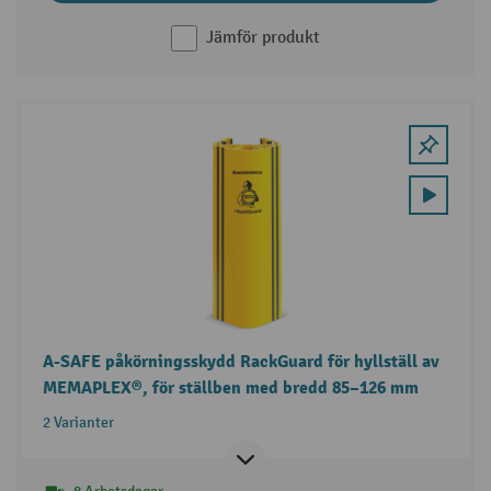
Jämför produkt
A-SAFE påkörningsskydd RackGuard för hyllställ av
MEMAPLEX®, för ställben med bredd 85–126 mm
2 Varianter