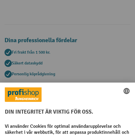
Dina professionella fördelar
Fri frakt från 1 500 kr.
Säkert dataskydd
Personlig köprådgivning
Betalningsmetoder
Faktura
Förskottsbetalning
Sociala nätverk