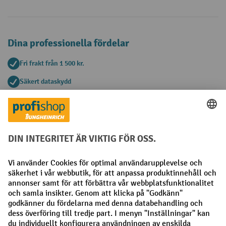
Dina professionella fördelar
Fri frakt från 1 500 kr.
Säkert dataskydd
Personlig köprådgivning
Betalningsmetoder
Faktura
Förskottsbetalning
Sociala nätverk
Facebook
LinkedIn
Instagram