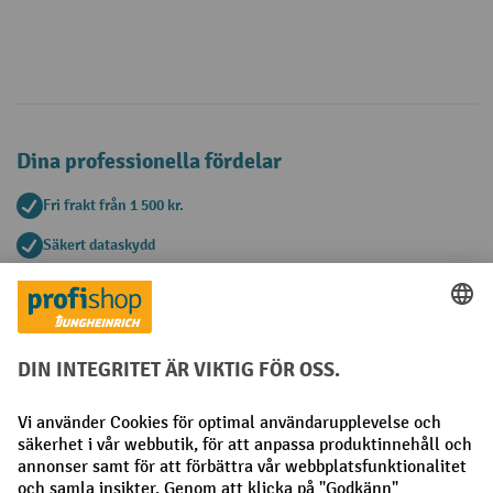
Dina professionella fördelar
Fri frakt från 1 500 kr.
Säkert dataskydd
Personlig köprådgivning
Betalningsmetoder
Faktura
Förskottsbetalning
Sociala nätverk