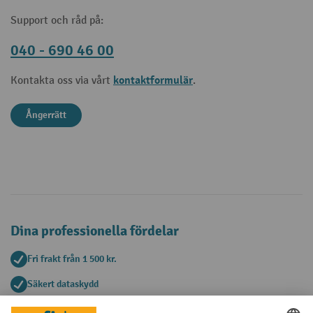
Support och råd på:
040 - 690 46 00
kontaktformulär
Kontakta oss via vårt
.
Ångerrätt
Dina professionella fördelar
Fri frakt från 1 500 kr.
Säkert dataskydd
Personlig köprådgivning