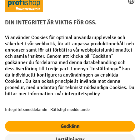
Betalningsmetoder
Faktura
Förskottsbetalning
Sociala nätverk
Facebook
LinkedIn
Instagram
Allmänna villkor
Utgivare
Sekretesspolicy
Sekretessinställningar
Alla priser exkl. Moms plus
fraktkostnader
och eventuella
fraktkostnader, om inget annat anges.