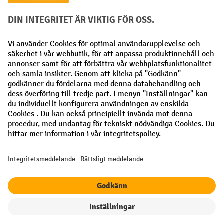
Betalningsmetoder
Faktura
Förskottsbetalning
Sociala nätverk
Facebook
LinkedIn
Instagram
Allmänna villkor
Utgivare
Sekretesspolicy
Sekretessinställningar
Alla priser exkl. Moms plus
fraktkostnader
och eventuella
fraktkostnader, om inget annat anges.
Filter
Sortering
¹ Rabatten gäller så länge lagret räcker. Rabatten gäller inte