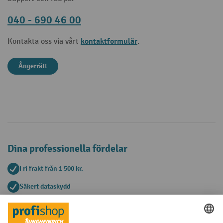
040 - 690 46 00
kontaktformulär
Kontakta oss via vårt
.
Ångerrätt
Dina professionella fördelar
Fri frakt från 1 500 kr.
Säkert dataskydd
Personlig köprådgivning