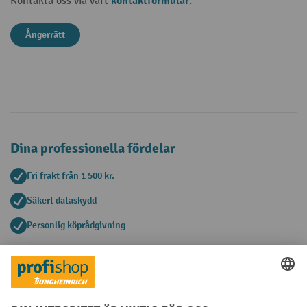
kontaktformulär
Kontakta oss via vårt
.
Ångerrätt
Dina professionella fördelar
Fri frakt från 1 500 kr.
Säkert dataskydd
Personlig köprådgivning
Betalningsmetoder