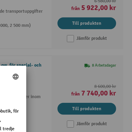
6 580,00 kr
5 922,00 kr
från
de transportuppgifter
Till produkten
2 000, 2 500 mm)
Jämför produkt
ow, för special- och
8 Arbetsdagar
a tack vare
8 600,00 kr
7 740,00 kr
från
nsportuppgifter inom
Till produkten
Jämför produkt