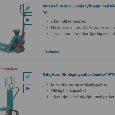
Ameise® PTM 2.0 Scale lyftvagn med vå
kg
1 kg-indikeringssteg
Mättolerans max. 0,1 % avvikelse i
Tara, manuell nollkorrigering och a
2 Varianter
timmar kvar
Pallyftare för displaypallar Ameise® PT
Enkel hantering av displaypallar
250 kg lastkapacitet
1 fast hjul och 2 styrhjul med parke