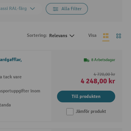
assi RAL-färg
Alla filter
Sortering:
Relevans
Visa
ardgafflar,
8 Arbetsdagar
4 720,00 kr
a tack vare
4 248,00 kr
nsportuppgifter inom
Till produkten
tanda
Jämför produkt