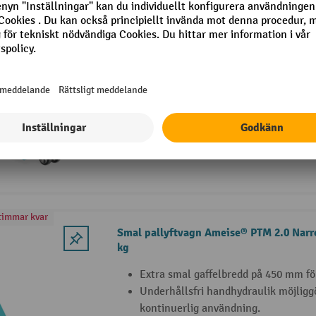
timmar kvar
Pallyftvagn Ameise® PTM 2.0 med snabb
2.000 kg
Industristandard: långvarig prestand
användning av slitstarka material
För konstant effekt vid krävande tra
industri och handel
Snabblyft (upp till ca 120 kg)
timmar kvar
Smal pallyftvagn Ameise® PTM 2.0 Narr
kg
Extra smal gaffelbredd på 450 mm för
Underhållsfri handhydraulik möjliggör
kontinuerlig användning.