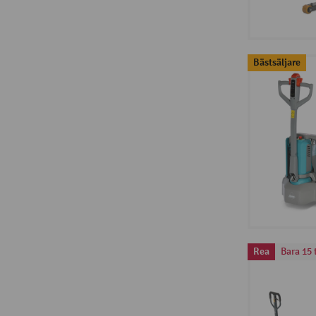
Bästsäljare
Rea
Bara 15 