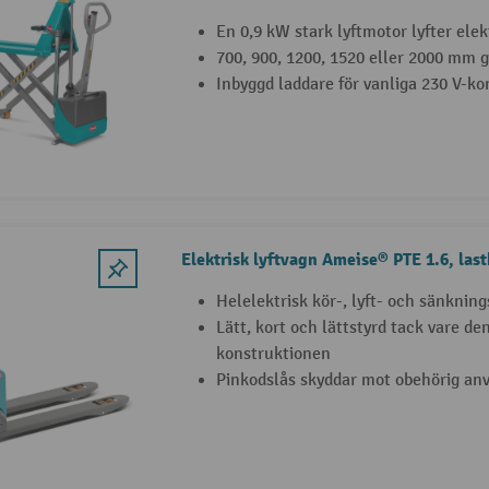
En 0,9 kW stark lyftmotor lyfter elek
700, 900, 1200, 1520 eller 2000 mm g
Inbyggd laddare för vanliga 230 V-ko
Elektrisk lyftvagn Ameise® PTE 1.6, last
Helelektrisk kör-, lyft- och sänknin
Lätt, kort och lättstyrd tack vare d
konstruktionen
Pinkodslås skyddar mot obehörig an