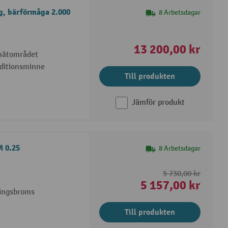
g, bärförmåga 2.000
8 Arbetsdagar
13 200,00 kr
 mätområdet
dditionsminne
Till produkten
Jämför produkt
M 0.25
8 Arbetsdagar
5 730,00 kr
5 157,00 kr
ringsbroms
Till produkten