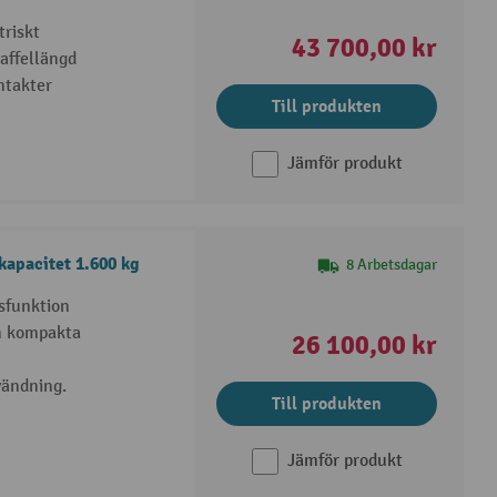
triskt
43 700,00 kr
affellängd
ntakter
Till produkten
Jämför produkt
kapacitet 1.600 kg
8 Arbetsdagar
gsfunktion
en kompakta
26 100,00 kr
vändning.
Till produkten
Jämför produkt