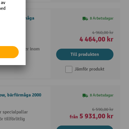
lyft, bärförmåga
8 Arbetsdagar
4 960,00 kr
a tack vare
4 464,00 kr
nsportuppgifter inom
Till produkten
Jämför produkt
ow, bärförmåga 2000
8 Arbetsdagar
6 590,00 kr
 specialpallar
5 931,00 kr
från
 tillförlitlig