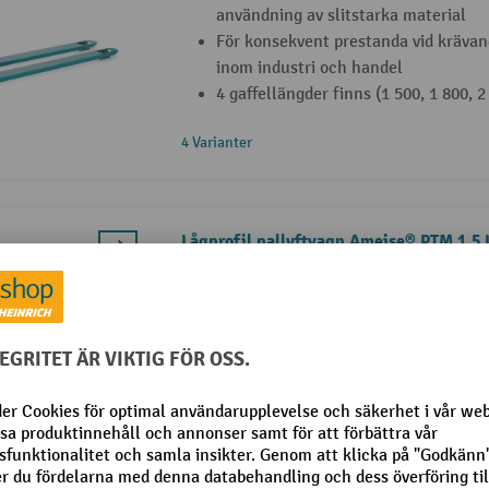
användning av slitstarka material
För konsekvent prestanda vid krävan
inom industri och handel
4 gaffellängder finns (1 500, 1 800, 
4 Varianter
Lågprofil pallyftvagn Ameise® PTM 1.5 L
lågprofilpallar, bärförmåga 1.500 kg
Industristandard: långvarig prestand
användning av slitstarka material
För konstant effekt vid krävande tra
industri och handel
Inkörningshöjd endast 51 mm
2 Varianter