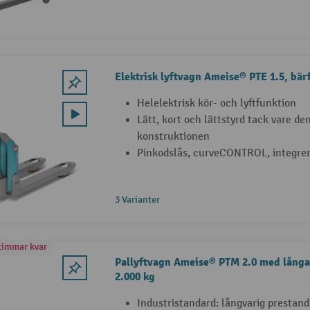
Elektrisk lyftvagn Ameise® PTE 1.5, bär
Helelektrisk kör- och lyftfunktion
Lätt, kort och lättstyrd tack vare d
konstruktionen
Pinkodslås, curveCONTROL, integre
3 Varianter
timmar kvar
Pallyftvagn Ameise® PTM 2.0 med långa
2.000 kg
Industri­standard: långvarig prestand