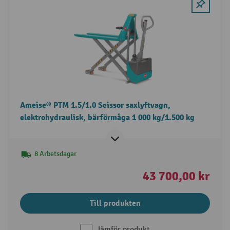
Ameise® PTM 1.5/1.0 Scissor saxlyftvagn,
elektrohydraulisk, bärförmåga 1 000 kg/1.500 kg
8 Arbetsdagar
43 700,00 kr
Till produkten
Jämför produkt