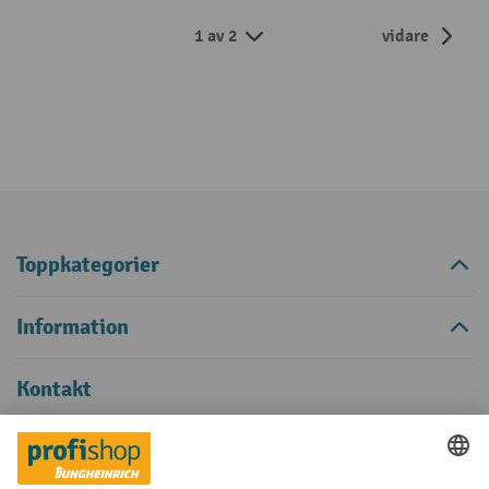
1 av 2
vidare
Toppkategorier
Information
Kontakt
Support och råd på:
040 - 690 46 00