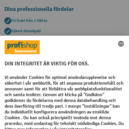
Dina professionella fördelar
Fri frakt från 1 500 kr.
Säkert dataskydd
Personlig köprådgivning
Betalningsmetoder
Faktura
Förskottsbetalning
Sociala nätverk
Facebook
LinkedIn
Instagram