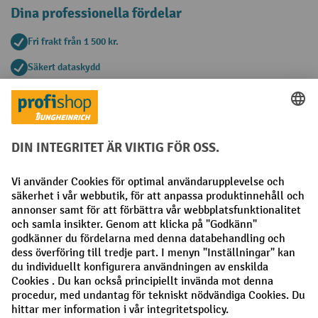
Dina professionella fördelar
Fri frakt från 1 500 kr.
Säkert dataskydd
Personlig köprådgivning
Betalningsmetoder
Faktura
Förskottsbetalning
Sociala nätverk
Facebook
LinkedIn
Instagram