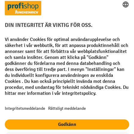
Personlig köprådgivning
Betalningsmetoder
Faktura
Förskottsbetalning
Sociala nätverk
Facebook
LinkedIn
Instagram
Allmänna villkor
Utgivare
Sekretesspolicy
Sekretessinställningar
Alla priser exkl. Moms plus
fraktkostnader
och eventuella
fraktkostnader, om inget annat anges.