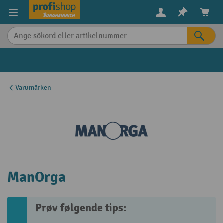
uvudinnehåll
Varumärken
ManOrga
Prøv følgende tips: