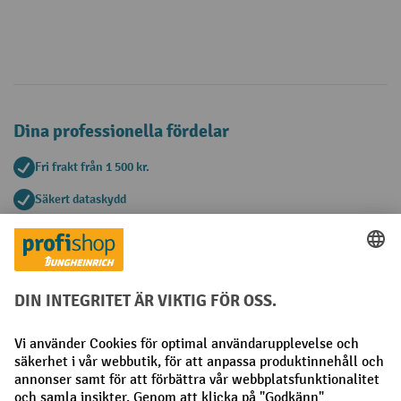
Dina professionella fördelar
Fri frakt från 1 500 kr.
Säkert dataskydd
Personlig köprådgivning
Betalningsmetoder
Faktura
Förskottsbetalning
Sociala nätverk